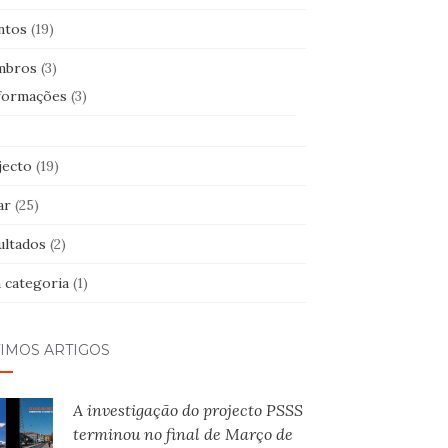
ntos
(19)
mbros
(3)
formações
(3)
jecto
(19)
ar
(25)
ultados
(2)
 categoria
(1)
TIMOS ARTIGOS
A investigação do projecto PSSS
terminou no final de Março de