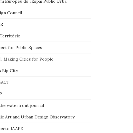
mi Europeu de l’Espai Públic Urbà
ign Council
BE
Território
ect for Public Spaces
l. Making Cities for People
 Big City
BACT
P
the waterfront journal
lic Art and Urban Design Observatory
jecto IAAPE