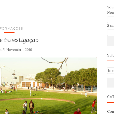
You 
Nom
Sen
NFORMAÇÕES
e investigação
on
21 Novembro, 2016
SU
E
m
a
i
l
CA
Con