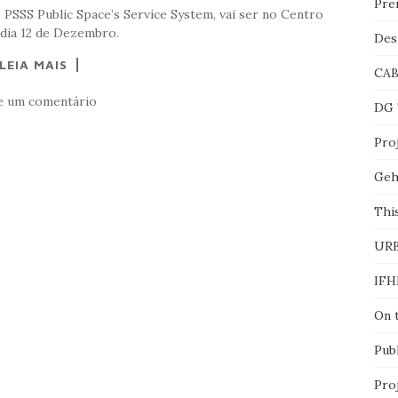
Pre
 PSSS Public Space’s Service System, vai ser no Centro
dia 12 de Dezembro.
Des
LEIA MAIS
CA
e um comentário
DG 
Proj
Geh
This
UR
IFH
On 
Pub
Pro