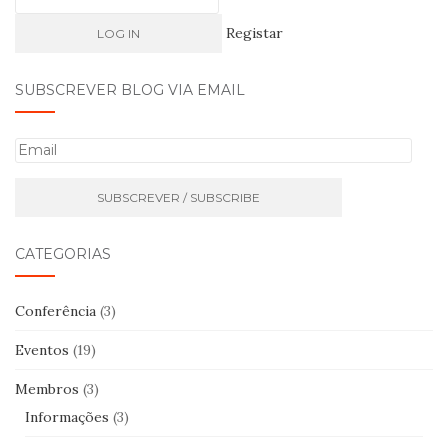
Registar
SUBSCREVER BLOG VIA EMAIL
E
m
a
i
l
CATEGORIAS
Conferência
(3)
Eventos
(19)
Membros
(3)
Informações
(3)