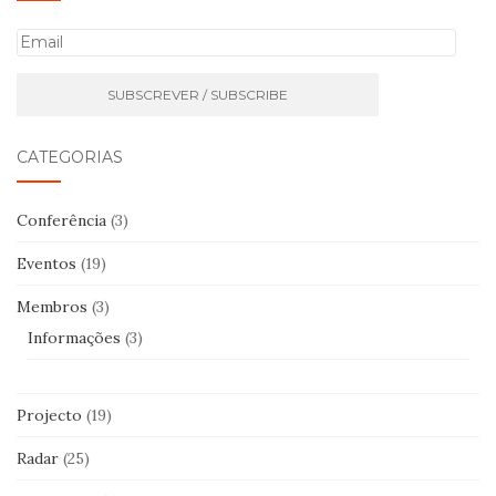
E
m
a
i
l
CATEGORIAS
Conferência
(3)
Eventos
(19)
Membros
(3)
Informações
(3)
Projecto
(19)
Radar
(25)