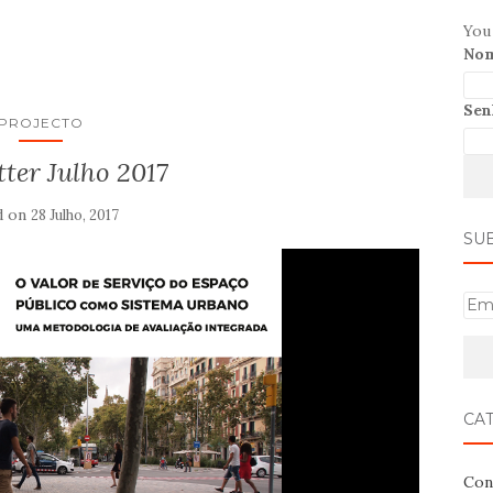
You 
Nom
Sen
PROJECTO
ter Julho 2017
d on
28 Julho, 2017
SU
E
m
a
i
l
CA
Con