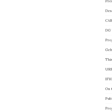
Pre
Des
CA
DG 
Proj
Geh
This
UR
IFH
On 
Pub
Pro