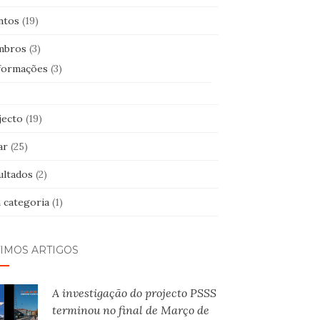
ntos
(19)
mbros
(3)
formações
(3)
jecto
(19)
ar
(25)
ultados
(2)
 categoria
(1)
TIMOS ARTIGOS
A investigação do projecto PSSS
terminou no final de Março de