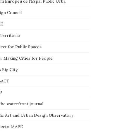
mi Europeu de l’Espai Públic Urbà
ign Council
BE
Território
ect for Public Spaces
l. Making Cities for People
 Big City
BACT
P
the waterfront journal
lic Art and Urban Design Observatory
jecto IAAPE