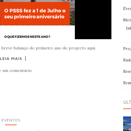
Eve
Me
In
 breve balanço do primeiro ano do projecto aqui.
Pro
LEIA MAIS
Rad
e um comentário
Res
Sem
ÚL
EVENTOS