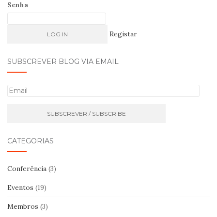
Senha
Registar
SUBSCREVER BLOG VIA EMAIL
E
m
a
i
l
CATEGORIAS
Conferência
(3)
Eventos
(19)
Membros
(3)