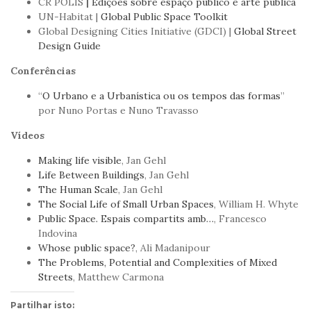
CR POLIS
|
Edições sobre espaço público e arte pública
UN-Habitat |
Global Public Space Toolkit
Global Designing Cities Initiative (GDCI) |
Global Street
Design Guide
Conferências
“
O Urbano e a Urbanística ou os tempos das formas
”
por Nuno Portas e Nuno Travasso
Vídeos
Making life visible
, Jan Gehl
Life Between Buildings
, Jan Gehl
The Human Scale
, Jan Gehl
The Social Life of Small Urban Spaces
, William H. Whyte
Public Space. Espais compartits amb…
, Francesco
Indovina
Whose public space?
, Ali Madanipour
The Problems, Potential and Complexities of Mixed
Streets
, Matthew Carmona
Partilhar isto: