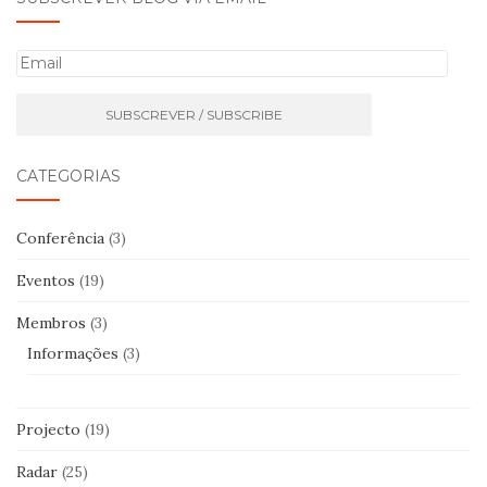
E
m
a
i
l
CATEGORIAS
Conferência
(3)
Eventos
(19)
Membros
(3)
Informações
(3)
Projecto
(19)
Radar
(25)