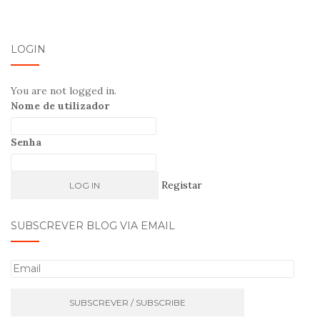
LOGIN
You are not logged in.
Nome de utilizador
Senha
Registar
SUBSCREVER BLOG VIA EMAIL
E
m
a
i