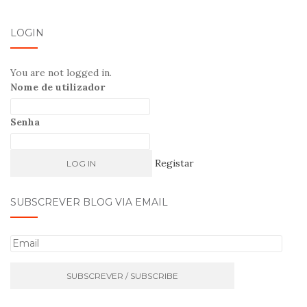
LOGIN
You are not logged in.
Nome de utilizador
Senha
Registar
SUBSCREVER BLOG VIA EMAIL
E
m
a
i
l