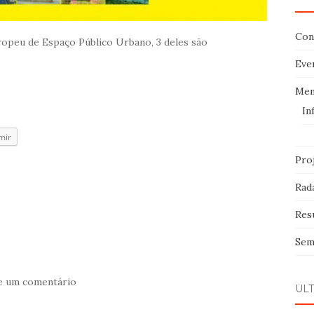
Con
Europeu de Espaço Público Urbano, 3 deles são
Eve
Me
In
mir
Pro
Rad
Res
Sem
e um comentário
ÚL