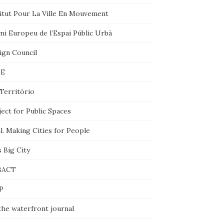
titut Pour La Ville En Mouvement
mi Europeu de l’Espai Públic Urbà
ign Council
BE
Território
ect for Public Spaces
l. Making Cities for People
 Big City
BACT
P
the waterfront journal