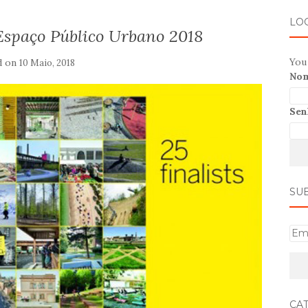
LO
Espaço Público Urbano 2018
You 
d on
10 Maio, 2018
Nom
Sen
SU
E
m
a
i
l
CA