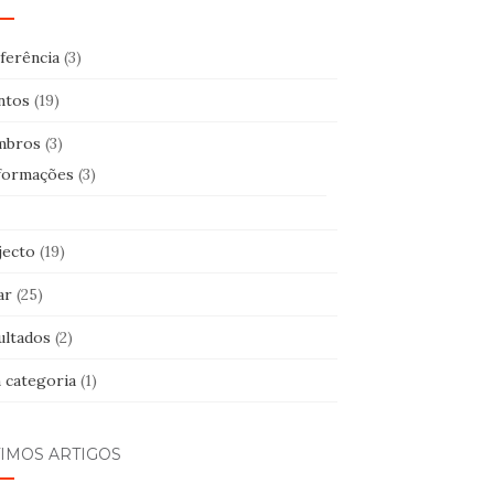
ferência
(3)
ntos
(19)
mbros
(3)
formações
(3)
jecto
(19)
ar
(25)
ultados
(2)
 categoria
(1)
TIMOS ARTIGOS