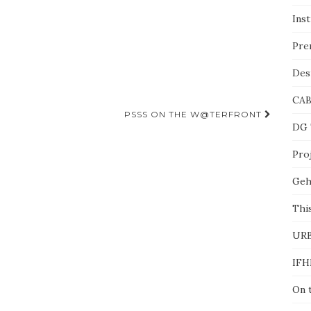
Ins
Pre
Des
CA
PSSS ON THE W@TERFRONT
DG 
Proj
Geh
This
UR
IFH
On 