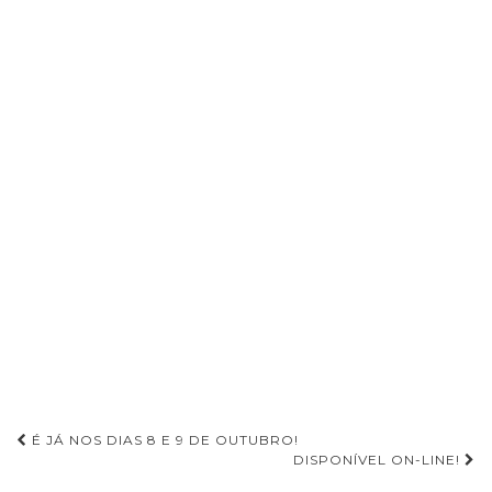
É JÁ NOS DIAS 8 E 9 DE OUTUBRO!
DISPONÍVEL ON-LINE!
Navegação de Post