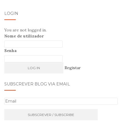
LOGIN
You are not logged in.
Nome de utilizador
Senha
Registar
SUBSCREVER BLOG VIA EMAIL
E
m
a
i
l