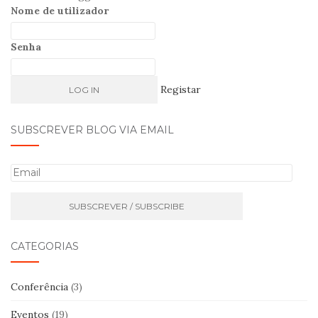
Nome de utilizador
Senha
Registar
SUBSCREVER BLOG VIA EMAIL
E
m
a
i
l
CATEGORIAS
Conferência
(3)
Eventos
(19)