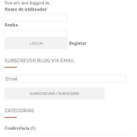
You are not logged in.
Nome de utilizador
Senha
Registar
SUBSCREVER BLOG VIA EMAIL
E
m
a
i
l
CATEGORIAS
Conferência
(3)