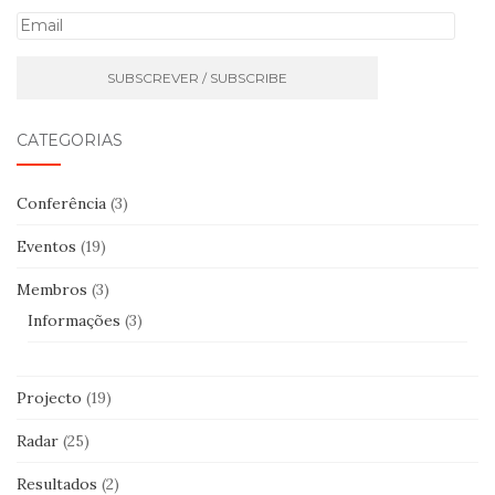
E
m
a
i
l
CATEGORIAS
Conferência
(3)
Eventos
(19)
Membros
(3)
Informações
(3)
Projecto
(19)
Radar
(25)
Resultados
(2)