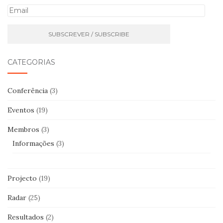
E
m
a
i
l
CATEGORIAS
Conferência
(3)
Eventos
(19)
Membros
(3)
Informações
(3)
Projecto
(19)
Radar
(25)
Resultados
(2)