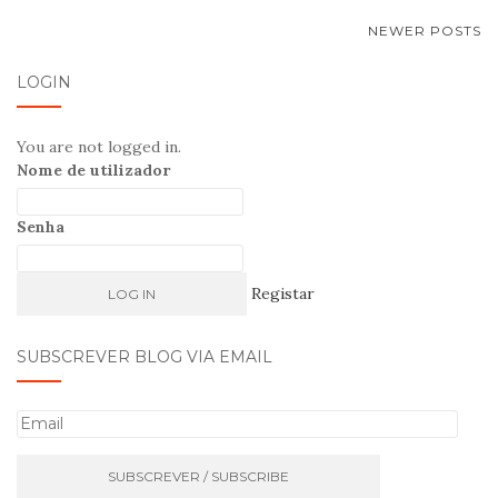
NEWER POSTS
NAVEGAÇÃO DE POSTS
LOGIN
You are not logged in.
Nome de utilizador
Senha
Registar
SUBSCREVER BLOG VIA EMAIL
E
m
a
i